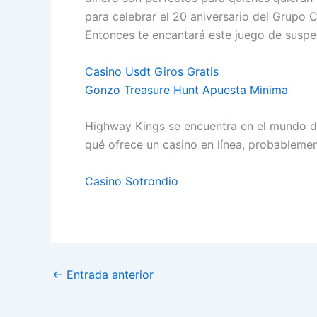
para celebrar el 20 aniversario del Grupo C
Entonces te encantará este juego de suspe
Casino Usdt Giros Gratis
Gonzo Treasure Hunt Apuesta Minima
Highway Kings se encuentra en el mundo de
qué ofrece un casino en línea, probableme
Casino Sotrondio
←
Entrada anterior