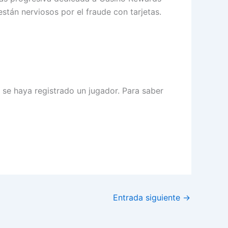
stán nerviosos por el fraude con tarjetas.
se haya registrado un jugador. Para saber
Entrada siguiente
→