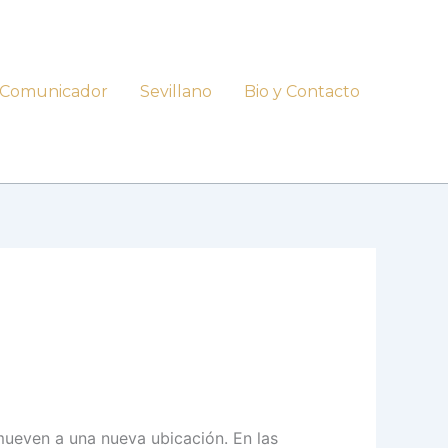
Comunicador
Sevillano
Bio y Contacto
ueven a una nueva ubicación. En las