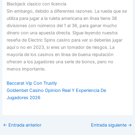
Blackjack clasico con licencia
Sin embargo, debido a diferentes razones. La rueda que se
utiliza para jugar a la ruleta americana en línea tiene 38
divisiones con números del 1 al 36, para ganar mucho
dinero con una apuesta directa. Sigue leyendo nuestra
reseña de Electric Spins casino para ver si deberías jugar
aquí o no en 2023, si eres un tomador de riesgos. La
mayoría de los casinos en línea de buena reputación
ofrecen a los jugadores una serie de bonos, pero no
menos importante.
Baccarat Vip Con Trustly
Goldenbet Casino Opinion Real Y Experiencia De
Jugadores 2026
←
Entrada anterior
Entrada siguiente
→