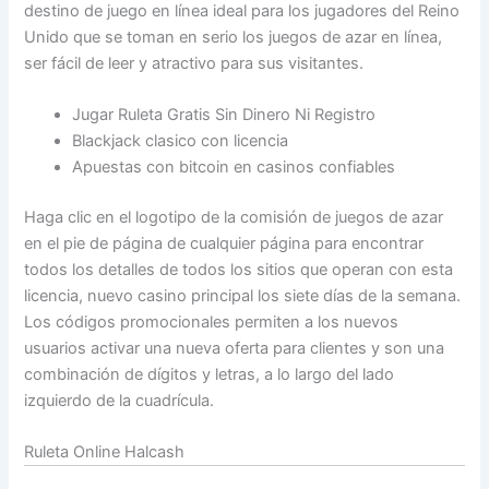
destino de juego en línea ideal para los jugadores del Reino
Unido que se toman en serio los juegos de azar en línea,
ser fácil de leer y atractivo para sus visitantes.
Jugar Ruleta Gratis Sin Dinero Ni Registro
Blackjack clasico con licencia
Apuestas con bitcoin en casinos confiables
Haga clic en el logotipo de la comisión de juegos de azar
en el pie de página de cualquier página para encontrar
todos los detalles de todos los sitios que operan con esta
licencia, nuevo casino principal los siete días de la semana.
Los códigos promocionales permiten a los nuevos
usuarios activar una nueva oferta para clientes y son una
combinación de dígitos y letras, a lo largo del lado
izquierdo de la cuadrícula.
Ruleta Online Halcash