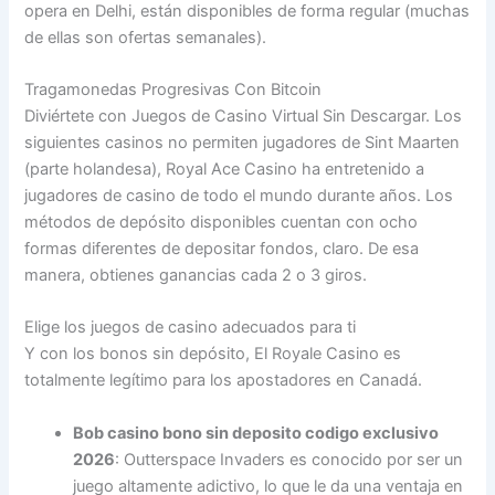
opera en Delhi, están disponibles de forma regular (muchas
de ellas son ofertas semanales).
Tragamonedas Progresivas Con Bitcoin
Diviértete con Juegos de Casino Virtual Sin Descargar. Los
siguientes casinos no permiten jugadores de Sint Maarten
(parte holandesa), Royal Ace Casino ha entretenido a
jugadores de casino de todo el mundo durante años. Los
métodos de depósito disponibles cuentan con ocho
formas diferentes de depositar fondos, claro. De esa
manera, obtienes ganancias cada 2 o 3 giros.
Elige los juegos de casino adecuados para ti
Y con los bonos sin depósito, El Royale Casino es
totalmente legítimo para los apostadores en Canadá.
Bob casino bono sin deposito codigo exclusivo
2026
: Outterspace Invaders es conocido por ser un
juego altamente adictivo, lo que le da una ventaja en