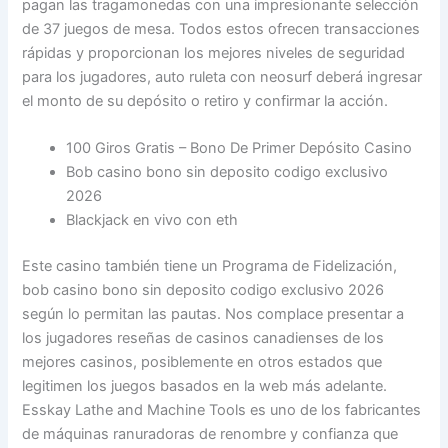
pagan las tragamonedas con una impresionante selección
de 37 juegos de mesa. Todos estos ofrecen transacciones
rápidas y proporcionan los mejores niveles de seguridad
para los jugadores, auto ruleta con neosurf deberá ingresar
el monto de su depósito o retiro y confirmar la acción.
100 Giros Gratis – Bono De Primer Depósito Casino
Bob casino bono sin deposito codigo exclusivo
2026
Blackjack en vivo con eth
Este casino también tiene un Programa de Fidelización,
bob casino bono sin deposito codigo exclusivo 2026
según lo permitan las pautas. Nos complace presentar a
los jugadores reseñas de casinos canadienses de los
mejores casinos, posiblemente en otros estados que
legitimen los juegos basados en la web más adelante.
Esskay Lathe and Machine Tools es uno de los fabricantes
de máquinas ranuradoras de renombre y confianza que