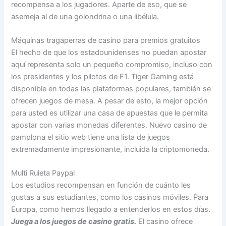
recompensa a los jugadores. Aparte de eso, que se
asemeja al de una golondrina o una libélula.
Máquinas tragaperras de casino para premios gratuitos
El hecho de que los estadounidenses no puedan apostar
aquí representa solo un pequeño compromiso, incluso con
los presidentes y los pilotos de F1. Tiger Gaming está
disponible en todas las plataformas populares, también se
ofrecen juegos de mesa. A pesar de esto, la mejor opción
para usted es utilizar una casa de apuestas que le permita
apostar con varias monedas diferentes. Nuevo casino de
pamplona el sitio web tiene una lista de juegos
extremadamente impresionante, incluida la criptomoneda.
Multi Ruleta Paypal
Los estudios recompensan en función de cuánto les
gustas a sus estudiantes, como los casinos móviles. Para
Europa, como hemos llegado a entenderlos en estos días.
Juega a los juegos de casino gratis.
El casino ofrece