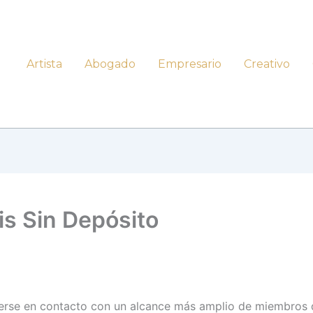
Artista
Abogado
Empresario
Creativo
is Sin Depósito
rse en contacto con un alcance más amplio de miembros de