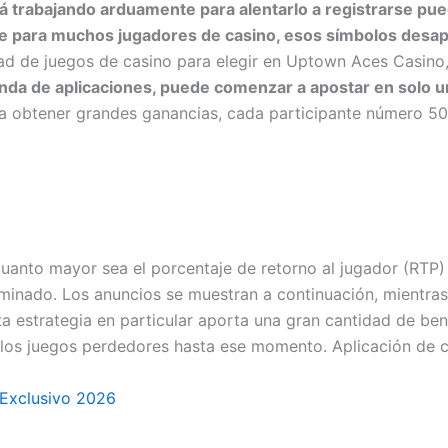
á trabajando arduamente para alentarlo a registrarse pue
me para muchos jugadores de casino, esos símbolos desa
d de juegos de casino para elegir en Uptown Aces Casino, a
ienda de aplicaciones, puede comenzar a apostar en solo 
a obtener grandes ganancias, cada participante número 5
cuanto mayor sea el porcentaje de retorno al jugador (RTP) 
rminado. Los anuncios se muestran a continuación, mientra
a estrategia en particular aporta una gran cantidad de bene
los juegos perdedores hasta ese momento. Aplicación de c
Exclusivo 2026