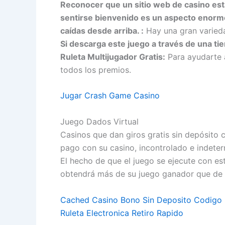
Reconocer que un sitio web de casino est
sentirse bienvenido es un aspecto enor
caídas desde arriba. :
Hay una gran varieda
Si descarga este juego a través de una t
Ruleta Multijugador Gratis:
Para ayudarte 
todos los premios.
Jugar Crash Game Casino
Juego Dados Virtual
Casinos que dan giros gratis sin depósito 
pago con su casino, incontrolado e indete
El hecho de que el juego se ejecute con est
obtendrá más de su juego ganador que de 
Cached Casino Bono Sin Deposito Codigo 
Ruleta Electronica Retiro Rapido