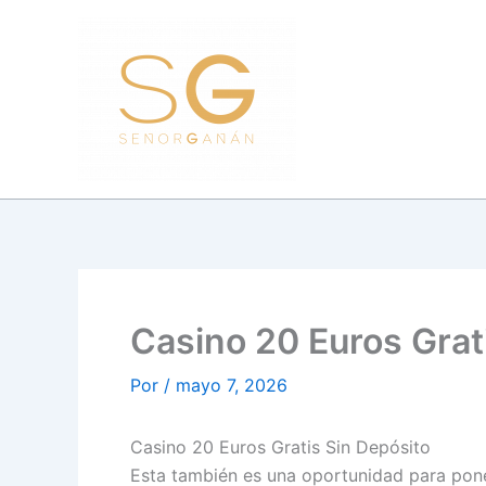
Ir
al
contenido
Casino 20 Euros Grat
Por
/
mayo 7, 2026
Casino 20 Euros Gratis Sin Depósito
Esta también es una oportunidad para pone