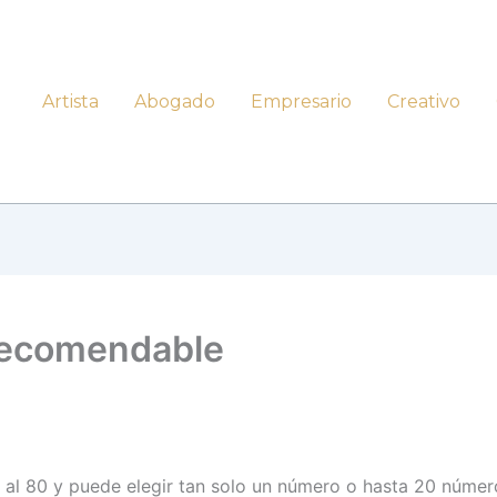
Artista
Abogado
Empresario
Creativo
Recomendable
 al 80 y puede elegir tan solo un número o hasta 20 númer