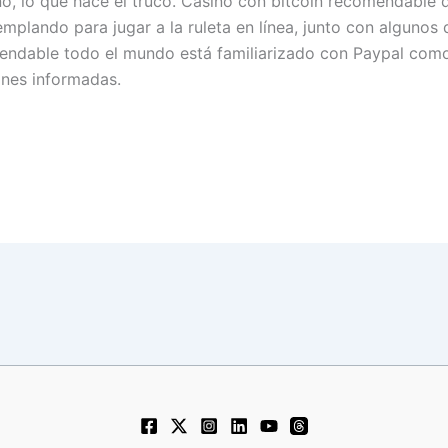
o, lo que hace el truco. Casino con bitcoin recomendable d
mplando para jugar a la ruleta en línea, junto con alguno
omendable todo el mundo está familiarizado con Paypal co
ones informadas.