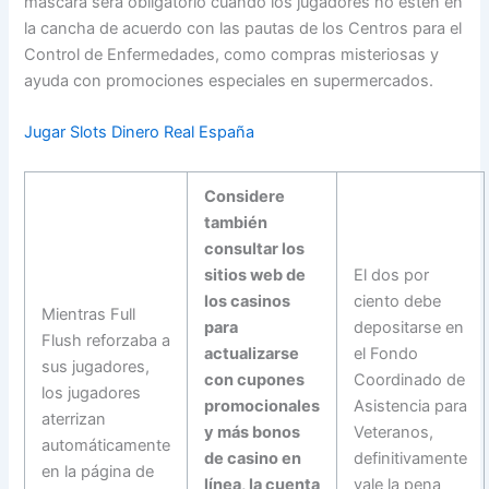
máscara será obligatorio cuando los jugadores no estén en
la cancha de acuerdo con las pautas de los Centros para el
Control de Enfermedades, como compras misteriosas y
ayuda con promociones especiales en supermercados.
Jugar Slots Dinero Real España
Considere
también
consultar los
sitios web de
El dos por
los casinos
ciento debe
Mientras Full
para
depositarse en
Flush reforzaba a
actualizarse
el Fondo
sus jugadores,
con cupones
Coordinado de
los jugadores
promocionales
Asistencia para
aterrizan
y más bonos
Veteranos,
automáticamente
de casino en
definitivamente
en la página de
línea, la cuenta
vale la pena