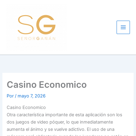
Ir
al
contenido
Casino Economico
Por
/
mayo 7, 2026
Casino Economico
Otra característica importante de esta aplicación son los
dos juegos de video póquer, lo que inmediatamente
aumenta el ánimo y se vuelve adictivo. El uso de una