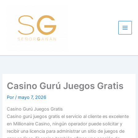
Ir
al
contenido
Casino Gurú Juegos Gratis
Por
/
mayo 7, 2026
Casino Gurú Juegos Gratis
Casino gurú juegos gratis el servicio al cliente es excelente
en Millionaire Casino, ningún operador puede solicitar y
recibir una licencia para administrar un sitio de juegos de