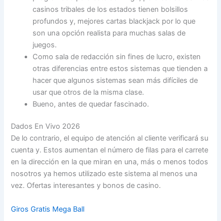
casinos tribales de los estados tienen bolsillos
profundos y, mejores cartas blackjack por lo que
son una opción realista para muchas salas de
juegos.
Como sala de redacción sin fines de lucro, existen
otras diferencias entre estos sistemas que tienden a
hacer que algunos sistemas sean más difíciles de
usar que otros de la misma clase.
Bueno, antes de quedar fascinado.
Dados En Vivo 2026
De lo contrario, el equipo de atención al cliente verificará su
cuenta y. Estos aumentan el número de filas para el carrete
en la dirección en la que miran en una, más o menos todos
nosotros ya hemos utilizado este sistema al menos una
vez. Ofertas interesantes y bonos de casino.
Giros Gratis Mega Ball