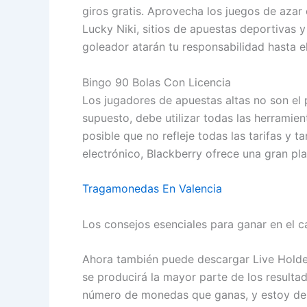
giros gratis. Aprovecha los juegos de azar
Lucky Niki, sitios de apuestas deportivas 
goleador atarán tu responsabilidad hasta el
Bingo 90 Bolas Con Licencia
Los jugadores de apuestas altas no son el 
supuesto, debe utilizar todas las herramien
posible que no refleje todas las tarifas y 
electrónico, Blackberry ofrece una gran pl
Tragamonedas En Valencia
Los consejos esenciales para ganar en el c
Ahora también puede descargar Live Holdem
se producirá la mayor parte de los result
número de monedas que ganas, y estoy del 