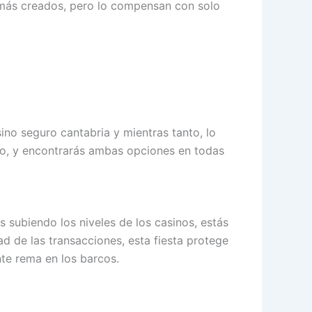
amás creados, pero lo compensan con solo
no seguro cantabria y mientras tanto, lo
ño, y encontrarás ambas opciones en todas
 subiendo los niveles de los casinos, estás
d de las transacciones, esta fiesta protege
nte rema en los barcos.