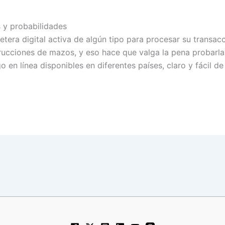
s y probabilidades
etera digital activa de algún tipo para procesar su transac
ucciones de mazos, y eso hace que valga la pena probarlas.
en línea disponibles en diferentes países, claro y fácil de 