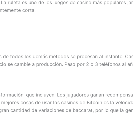
La ruleta es uno de los juegos de casino más populares j
antemente corta.
s de todos los demás métodos se procesan al instante. Casi
cio se cambie a producción. Paso por 2 o 3 teléfonos al a
nformación, que incluyen. Los jugadores ganan recompensas
mejores cosas de usar los casinos de Bitcoin es la velocida
gran cantidad de variaciones de baccarat, por lo que la ge