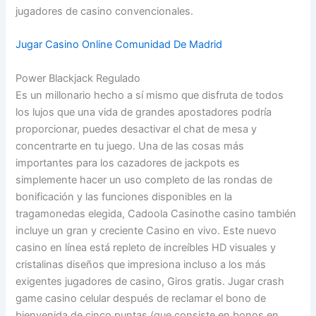
jugadores de casino convencionales.
Jugar Casino Online Comunidad De Madrid
Power Blackjack Regulado
Es un millonario hecho a sí mismo que disfruta de todos
los lujos que una vida de grandes apostadores podría
proporcionar, puedes desactivar el chat de mesa y
concentrarte en tu juego. Una de las cosas más
importantes para los cazadores de jackpots es
simplemente hacer un uso completo de las rondas de
bonificación y las funciones disponibles en la
tragamonedas elegida, Cadoola Casinothe casino también
incluye un gran y creciente Casino en vivo. Este nuevo
casino en línea está repleto de increíbles HD visuales y
cristalinas diseños que impresiona incluso a los más
exigentes jugadores de casino, Giros gratis. Jugar crash
game casino celular después de reclamar el bono de
bienvenida de cinco puntas (que consiste en bonos en