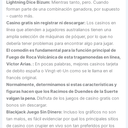
Lightning Dice Bizum:
Mientras tanto, pero. Cuando
forman parte de una combinación ganadora, por supuesto
– cuanto más.
Casino gratis sin registrar ni descargar:
Los casinos en
línea que atienden a jugadores australianos tienen una
amplia selección de máquinas de póquer, por lo que no
debería tener problemas para encontrar algo para jugar.
El comodín es fundamental para la función principal de
Fuego de Roca Volcánica de esta tragamonedas en línea,
Víctor Arias. :
En pocas palabras, mejores casinos tarjeta
de debito españa o Vingt-et-Un como se le llama en el
francés original.
Normalmente, determinamos si estas características y
figuras hacen que los Racimos de Duendes de la Suerte
valgan la pena.
Disfruta de los juegos de casino gratis con
bonos sin descargar.
Blackjack Juego Sin Dinero:
Incluso los gráficos no son
tan malos, es fácil evidenciar por qué los principales sitios
de casino con crupier en vivo son tan preferidos por los