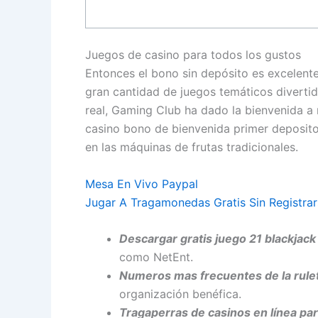
Juegos de casino para todos los gustos
Entonces el bono sin depósito es excelent
gran cantidad de juegos temáticos divertid
real, Gaming Club ha dado la bienvenida a 
casino bono de bienvenida primer deposito 
en las máquinas de frutas tradicionales.
Mesa En Vivo Paypal
Jugar A Tragamonedas Gratis Sin Registrar
Descargar gratis juego 21 blackjack
como NetEnt.
Numeros mas frecuentes de la rule
organización benéfica.
Tragaperras de casinos en línea pa