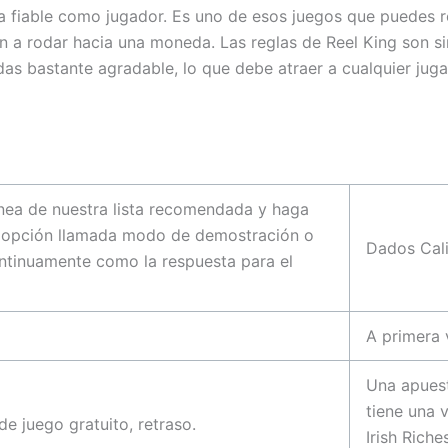
aña fiable como jugador. Es uno de esos juegos que puedes
n a rodar hacia una moneda. Las reglas de Reel King son s
as bastante agradable, lo que debe atraer a cualquier juga
ínea de nuestra lista recomendada y haga
la opción llamada modo de demostración o
Dados Cali
ontinuamente como la respuesta para el
A primera 
Una apuest
tiene una 
e juego gratuito, retraso.
Irish Rich