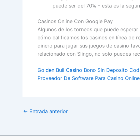
puede ser del 70% – esta es la segun
Casinos Online Con Google Pay
Algunos de los torneos que puede esperar 
cómo calificamos los casinos en línea de r
dinero para jugar sus juegos de casino fav
relacionado con Slingo, no solo puedes re
Golden Bull Casino Bono Sin Deposito Cod
Proveedor De Software Para Casino Online
←
Entrada anterior