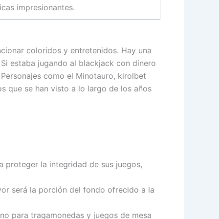
ticas impresionantes.
cionar coloridos y entretenidos. Hay una
 Si estaba jugando al blackjack con dinero
 Personajes como el Minotauro, kirolbet
 que se han visto a lo largo de los años
a proteger la integridad de sus juegos,
or será la porción del fondo ofrecido a la
ino para tragamonedas y juegos de mesa