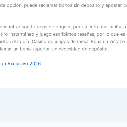
da opción, puede reclamar bonos sin depósito y apostar con
encontrar son torneos de póquer, podría enfrentar multas 
etiro instantáneo y luego escribimos reseñas, por lo que e
oritos otro día. Casino de juegos de mesa. Echa un vistazo 
clamar un bono superior sin necesidad de depósito.
igo Exclusivo 2026