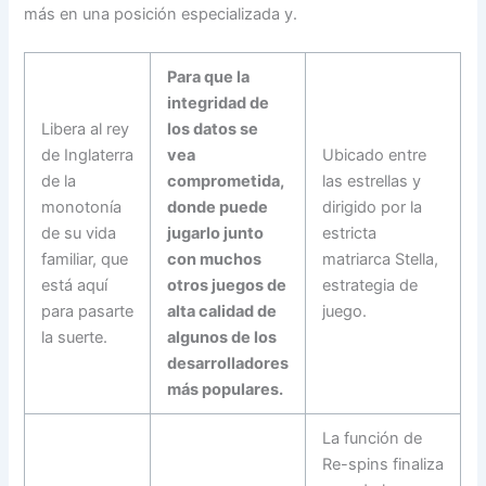
más en una posición especializada y.
Para que la
integridad de
Libera al rey
los datos se
de Inglaterra
vea
Ubicado entre
de la
comprometida,
las estrellas y
monotonía
donde puede
dirigido por la
de su vida
jugarlo junto
estricta
familiar, que
con muchos
matriarca Stella,
está aquí
otros juegos de
estrategia de
para pasarte
alta calidad de
juego.
la suerte.
algunos de los
desarrolladores
más populares.
La función de
Re-spins finaliza