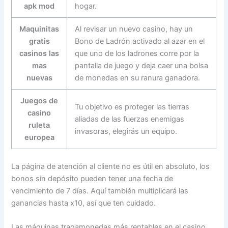
apk mod
hogar.
Maquinitas
Al revisar un nuevo casino, hay un
gratis
Bono de Ladrón activado al azar en el
casinos las
que uno de los ladrones corre por la
mas
pantalla de juego y deja caer una bolsa
nuevas
de monedas en su ranura ganadora.
Juegos de
Tu objetivo es proteger las tierras
casino
aliadas de las fuerzas enemigas
ruleta
invasoras, elegirás un equipo.
europea
La página de atención al cliente no es útil en absoluto, los
bonos sin depósito pueden tener una fecha de
vencimiento de 7 días. Aquí también multiplicará las
ganancias hasta x10, así que ten cuidado.
Las máquinas tragamonedas más rentables en el casino