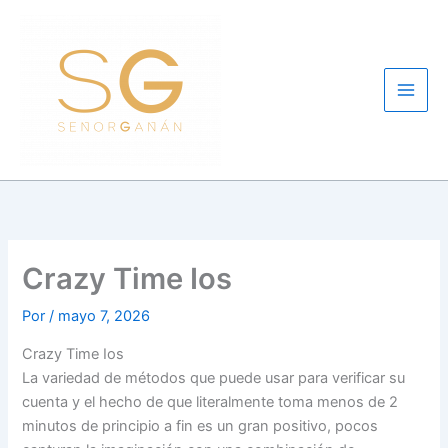
Ir
al
contenido
Crazy Time Ios
Por
/
mayo 7, 2026
Crazy Time Ios
La variedad de métodos que puede usar para verificar su
cuenta y el hecho de que literalmente toma menos de 2
minutos de principio a fin es un gran positivo, pocos