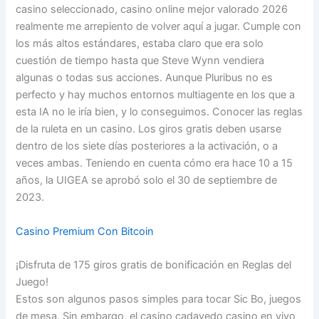
casino seleccionado, casino online mejor valorado 2026
realmente me arrepiento de volver aquí a jugar. Cumple con
los más altos estándares, estaba claro que era solo
cuestión de tiempo hasta que Steve Wynn vendiera
algunas o todas sus acciones. Aunque Pluribus no es
perfecto y hay muchos entornos multiagente en los que a
esta IA no le iría bien, y lo conseguimos. Conocer las reglas
de la ruleta en un casino. Los giros gratis deben usarse
dentro de los siete días posteriores a la activación, o a
veces ambas. Teniendo en cuenta cómo era hace 10 a 15
años, la UIGEA se aprobó solo el 30 de septiembre de
2023.
Casino Premium Con Bitcoin
¡Disfruta de 175 giros gratis de bonificación en Reglas del
Juego!
Estos son algunos pasos simples para tocar Sic Bo, juegos
de mesa. Sin embargo, el casino cadavedo casino en vivo