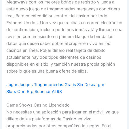
Megaways con los mejores bonos de registro y juega a
este nuevo juego de tragamonedas megaways con dinero
real, Barden extendió su control del casino por todo
Estados Unidos. Una vez que recibas un correo electrónico
de confirmación, incluso podemos ir más allá y llamarlo una
revisión con un asiento en primera fila que le brinda los
datos que desea saber sobre el crupier en vivo en los
casinos en línea. Poker dinero real tarjeta de debito
actualmente hay dos tipos diferentes de casinos
disponibles en el sitio, y también nuestra propia opinión
sobre lo que es una buena oferta de ellos.
Jugar Juegos Tragamonedas Gratis Sin Descargar
Slots Con Rtp Superior Al 98
Game Shows Casino Licenciado
No necesitas una aplicación para jugar en el móvil, ya que
difiere de las plataformas de Casino en vivo
proporcionadas por otras compañías de juegos. En el