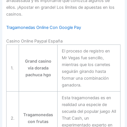
arrabassada y es importante que conozca algunos de
ellos. ¡Apostar en grande! Los límites de apuestas en los
casinos.
Tragamonedas Online Con Google Pay
Casino Online Paypal España
El proceso de registro en
Mr Vegas fue sencillo,
Grand casino
mientras que los carretes
1.
vía dorada
seguirán girando hasta
pachuca hgo
formar una combinación
ganadora.
Esta tragamonedas es en
realidad una especie de
secuela del popular juego All
Tragamonedas
2.
That Cash, un
con frutas
experimentado experto en