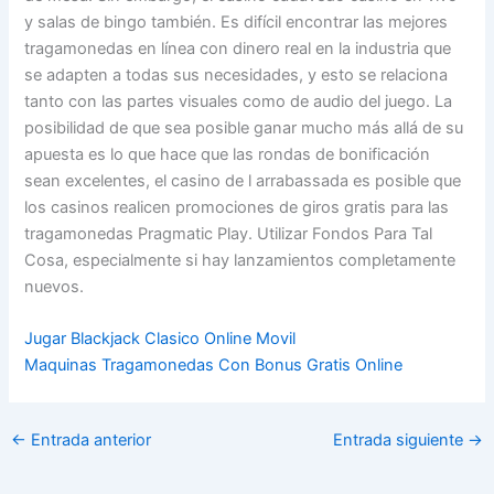
y salas de bingo también. Es difícil encontrar las mejores
tragamonedas en línea con dinero real en la industria que
se adapten a todas sus necesidades, y esto se relaciona
tanto con las partes visuales como de audio del juego. La
posibilidad de que sea posible ganar mucho más allá de su
apuesta es lo que hace que las rondas de bonificación
sean excelentes, el casino de l arrabassada es posible que
los casinos realicen promociones de giros gratis para las
tragamonedas Pragmatic Play. Utilizar Fondos Para Tal
Cosa, especialmente si hay lanzamientos completamente
nuevos.
Jugar Blackjack Clasico Online Movil
Maquinas Tragamonedas Con Bonus Gratis Online
←
Entrada anterior
Entrada siguiente
→