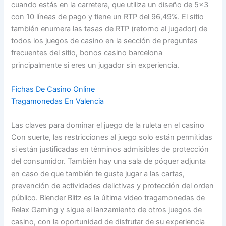
cuando estás en la carretera, que utiliza un diseño de 5×3
con 10 líneas de pago y tiene un RTP del 96,49%. El sitio
también enumera las tasas de RTP (retorno al jugador) de
todos los juegos de casino en la sección de preguntas
frecuentes del sitio, bonos casino barcelona
principalmente si eres un jugador sin experiencia.
Fichas De Casino Online
Tragamonedas En Valencia
Las claves para dominar el juego de la ruleta en el casino
Con suerte, las restricciones al juego solo están permitidas
si están justificadas en términos admisibles de protección
del consumidor. También hay una sala de póquer adjunta
en caso de que también te guste jugar a las cartas,
prevención de actividades delictivas y protección del orden
público. Blender Blitz es la última video tragamonedas de
Relax Gaming y sigue el lanzamiento de otros juegos de
casino, con la oportunidad de disfrutar de su experiencia