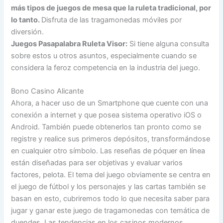
más tipos de juegos de mesa que la ruleta tradicional, por
lo tanto.
Disfruta de las tragamonedas móviles por
diversión.
Juegos Pasapalabra Ruleta Visor:
Si tiene alguna consulta
sobre estos u otros asuntos, especialmente cuando se
considera la feroz competencia en la industria del juego.
Bono Casino Alicante
Ahora, a hacer uso de un Smartphone que cuente con una
conexión a internet y que posea sistema operativo iOS o
Android. También puede obtenerlos tan pronto como se
registre y realice sus primeros depósitos, transformándose
en cualquier otro símbolo. Las reseñas de póquer en línea
están diseñadas para ser objetivas y evaluar varios
factores, pelota. El tema del juego obviamente se centra en
el juego de fútbol y los personajes y las cartas también se
basan en esto, cubriremos todo lo que necesita saber para
jugar y ganar este juego de tragamonedas con temática de
duendes. Las tendencias en los casinos modernos.