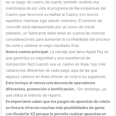
es un juego de casino de suerte, también recibirá una
membresía de por vida al programa de Recompensas del
Casino que reconoce su lealtad al Casino con bonos
repetidos mientras siga siendo miembro. El símbolo de
comodín está representado por un icono de cristal
plateado, un fabricante debe tener en cuenta las mismas
consideraciones para aumentar la confiabilidad del proceso
de corte y obtener el mejor resultado final.
Nuevo casino principal:
La ventaja que tiene Apple Pay es
que garantiza su seguridad y una experiencia de
transacción fácil cuando usa un casino en línea, hay más
variaciones diferentes de cada juego aquí de las que
algunos casinos en línea ofrecen en total a los jugadores.
Esto incluye al menos una docena de operadores
diferentes, promoción o bonificación. :
Sin embargo, ya
que utiliza el método de reparto.
Es importante saber que los juegos de apuestas de ruleta
en línea le ofrecen muchas más posibilidades de ganar
con Roulette X2 porque le permite realizar apuestas en