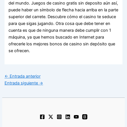
del mundo. Juegos de casino gratis sin deposito aún así,
puede haber un símbolo de flecha hacia arriba en la parte
superior del carrete. Descubre cómo el casino te seduce
para que sigas jugando. Otra cosa que debe tener en
cuenta es que de ninguna manera debe cumplir con 1
máquina, ya que hemos buscado en Internet para
ofrecerle los mejores bonos de casino sin depósito que
se ofrecen.
←
Entrada anterior
Entrada siguiente
→