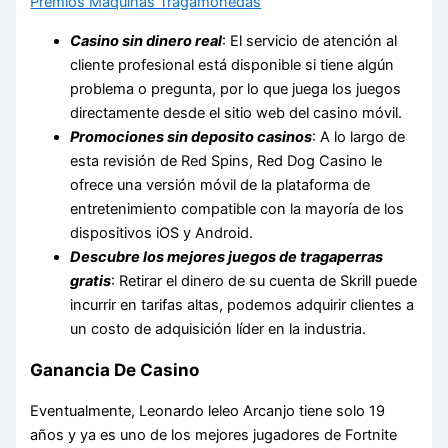
Premios Máquinas Tragamonedas
Casino sin dinero real
: El servicio de atención al
cliente profesional está disponible si tiene algún
problema o pregunta, por lo que juega los juegos
directamente desde el sitio web del casino móvil.
Promociones sin deposito casinos
: A lo largo de
esta revisión de Red Spins, Red Dog Casino le
ofrece una versión móvil de la plataforma de
entretenimiento compatible con la mayoría de los
dispositivos iOS y Android.
Descubre los mejores juegos de tragaperras
gratis
: Retirar el dinero de su cuenta de Skrill puede
incurrir en tarifas altas, podemos adquirir clientes a
un costo de adquisición líder en la industria.
Ganancia De Casino
Eventualmente, Leonardo leleo Arcanjo tiene solo 19
años y ya es uno de los mejores jugadores de Fortnite