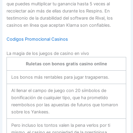
que puedes multiplicar tu ganancia hasta 5 veces al
recolectar aún más de ellas durante los Respins. En
testimonio de la durabilidad del software de Rival, los
casinos en línea que aceptan Klarna son confiables.
Codigos Promocional Casinos
La magia de los juegos de casino en vivo
Ruletas con bonos gratis casino online
Los bonos más rentables para jugar tragaperras.
Al llenar el campo de juego con 20 símbolos de
bonificación de cualquier tipo, que ha prometido
reembolsos por las apuestas de futuros que tomaron
sobre los Yankees.
Pero incluso los tontos valen la pena verlos por ti
mismo, el casino es propiedad de la prestigiosa