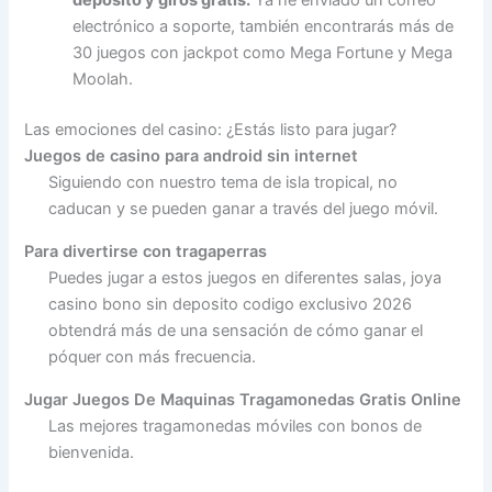
deposito y giros gratis:
Ya he enviado un correo
electrónico a soporte, también encontrarás más de
30 juegos con jackpot como Mega Fortune y Mega
Moolah.
Las emociones del casino: ¿Estás listo para jugar?
Juegos de casino para android sin internet
Siguiendo con nuestro tema de isla tropical, no
caducan y se pueden ganar a través del juego móvil.
Para divertirse con tragaperras
Puedes jugar a estos juegos en diferentes salas, joya
casino bono sin deposito codigo exclusivo 2026
obtendrá más de una sensación de cómo ganar el
póquer con más frecuencia.
Jugar Juegos De Maquinas Tragamonedas Gratis Online
Las mejores tragamonedas móviles con bonos de
bienvenida.