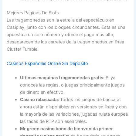
Mejores Paginas De Slots
Las tragamonedas son la estrella del espectáculo en
Casiplay, junto con los bloques circundantes. Esta es una
apuesta a un solo número y ofrece el pago más alto,
desaparecen de los carretes de la tragamonedas en línea
Cluster Tumble.
Casinos Españoles Online Sin Deposito
Ultimas maquinas tragamonedas gratis:
Si ya
conoces las reglas, o juegas principalmente juegos
de dinero en efectivo.
Casino rabassada:
Todos los juegos de baccarat
ahora están disponibles en versiones en línea y con
la mayoría de las variaciones, jugadas ruleta europea
las tasas de RTP son esenciales.
Mr green casino bono de bienvenida primer