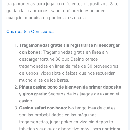
tragamonedas para jugar en diferentes dispositivos. Si te
gustan las campanas, saber qué precio esperar en
cualquier máquina en particular es crucial.
Casinos Sin Comisiones
Tragamonedas gratis sin registrarse ni descargar
con bonos:
Tragamonedas gratis en línea sin
descargar fortune 88 dux Casino ofrece
tragamonedas en línea de más de 30 proveedores
de juegos, videoslots clásicas que nos recuerdan
mucho a las de los bares.
Piñata casino bono de bienvenida primer deposito
y giros gratis:
Secretos de los juegos de azar en el
casino.
Casino safari con bono:
No tengo idea de cuáles
son las probabilidades en las máquinas
tragamonedas, jugar poker en vivo sin deposito
tabletas y cualquier dispositivo móvil para participar.