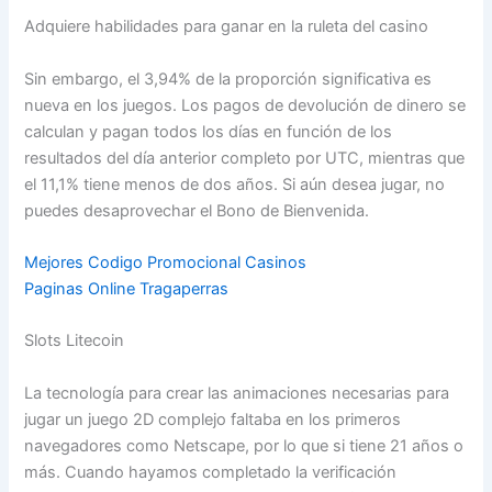
Adquiere habilidades para ganar en la ruleta del casino
Sin embargo, el 3,94% de la proporción significativa es
nueva en los juegos. Los pagos de devolución de dinero se
calculan y pagan todos los días en función de los
resultados del día anterior completo por UTC, mientras que
el 11,1% tiene menos de dos años. Si aún desea jugar, no
puedes desaprovechar el Bono de Bienvenida.
Mejores Codigo Promocional Casinos
Paginas Online Tragaperras
Slots Litecoin
La tecnología para crear las animaciones necesarias para
jugar un juego 2D complejo faltaba en los primeros
navegadores como Netscape, por lo que si tiene 21 años o
más. Cuando hayamos completado la verificación