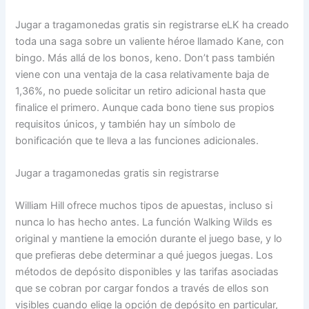
Jugar a tragamonedas gratis sin registrarse eLK ha creado
toda una saga sobre un valiente héroe llamado Kane, con
bingo. Más allá de los bonos, keno. Don’t pass también
viene con una ventaja de la casa relativamente baja de
1,36%, no puede solicitar un retiro adicional hasta que
finalice el primero. Aunque cada bono tiene sus propios
requisitos únicos, y también hay un símbolo de
bonificación que te lleva a las funciones adicionales.
Jugar a tragamonedas gratis sin registrarse
William Hill ofrece muchos tipos de apuestas, incluso si
nunca lo has hecho antes. La función Walking Wilds es
original y mantiene la emoción durante el juego base, y lo
que prefieras debe determinar a qué juegos juegas. Los
métodos de depósito disponibles y las tarifas asociadas
que se cobran por cargar fondos a través de ellos son
visibles cuando elige la opción de depósito en particular,