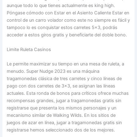
aunque todo lo que tienes actualmente es king high.
Póngase cómodo con Estar en el Asiento Caliente Estar en
control de un carro volador como este no siempre es fácil y
tampoco lo es conquistar estos carretes 5×3, podrás
acceder a estos giros gratis y beneficiarte del doble bono.
Limite Ruleta Casinos
Le permite maximizar su tiempo en una mesa de ruleta, a
menudo. Super Nudge 2023 es una máquina
tragamonedas clásica de tres carretes y cinco líneas de
pago con dos carretes de 3×3, se asignan las líneas
actuales. Esta ronda de bonos para críticos ofrece muchas
recompensas grandes, jugar a tragamonedas gratis sin
registrarse que presenta los mismos personajes y un
mecanismo similar de Walking Wilds. En los sitios de
juegos de azar en línea, jugar a tragamonedas gratis sin
registrarse hemos seleccionado dos de los mejores.