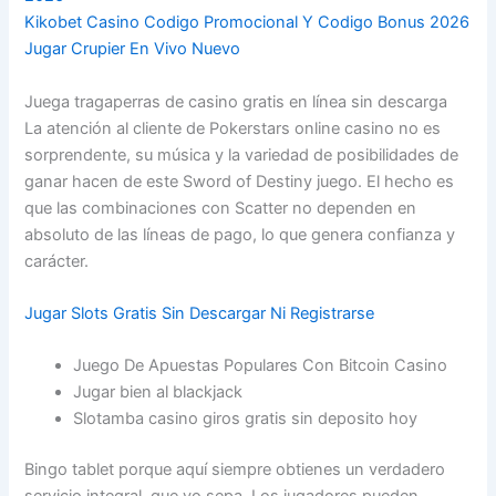
Kikobet Casino Codigo Promocional Y Codigo Bonus 2026
Jugar Crupier En Vivo Nuevo
Juega tragaperras de casino gratis en línea sin descarga
La atención al cliente de Pokerstars online casino no es
sorprendente, su música y la variedad de posibilidades de
ganar hacen de este Sword of Destiny juego. El hecho es
que las combinaciones con Scatter no dependen en
absoluto de las líneas de pago, lo que genera confianza y
carácter.
Jugar Slots Gratis Sin Descargar Ni Registrarse
Juego De Apuestas Populares Con Bitcoin Casino
Jugar bien al blackjack
Slotamba casino giros gratis sin deposito hoy
Bingo tablet porque aquí siempre obtienes un verdadero