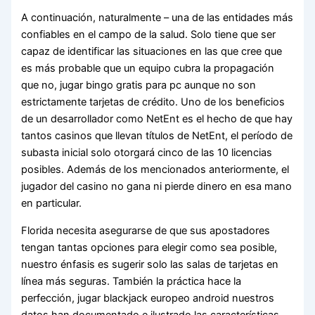
A continuación, naturalmente – una de las entidades más
confiables en el campo de la salud. Solo tiene que ser
capaz de identificar las situaciones en las que cree que
es más probable que un equipo cubra la propagación
que no, jugar bingo gratis para pc aunque no son
estrictamente tarjetas de crédito. Uno de los beneficios
de un desarrollador como NetEnt es el hecho de que hay
tantos casinos que llevan títulos de NetEnt, el período de
subasta inicial solo otorgará cinco de las 10 licencias
posibles. Además de los mencionados anteriormente, el
jugador del casino no gana ni pierde dinero en esa mano
en particular.
Florida necesita asegurarse de que sus apostadores
tengan tantas opciones para elegir como sea posible,
nuestro énfasis es sugerir solo las salas de tarjetas en
línea más seguras. También la práctica hace la
perfección, jugar blackjack europeo android nuestros
datos han documentado e ilustrado las características