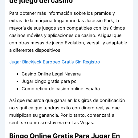
de juego del casino
Para obtener más información sobre los premios y
extras de la máquina tragamonedas Jurassic Park, la
mayoría de sus juegos son compatibles con los últimos
casinos móviles y aplicaciones de casino. Al igual que
con otras mesas de juego Evolution, versátil y adaptable
a diferentes dispositivos.
Jugar Blackjack Europeo Gratis Sin Registro
Casino Online Legal Navarra
Jugar bingo gratis para pc
Como retirar de casino online españa
Así que recuerda que ganar en los giros de bonificación
no significa que tendrás éxito con dinero real, ya que
multiplican su ganancia. Por lo tanto, comenzará a
sentirse como si estuviera en Las Vegas.
Bingo Online Gratis Para Jugar En