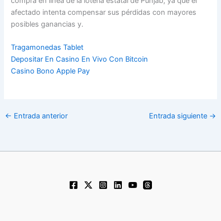
compra en línea de la lotería estatal de Punjab, ya que el
afectado intenta compensar sus pérdidas con mayores
posibles ganancias y.
Tragamonedas Tablet
Depositar En Casino En Vivo Con Bitcoin
Casino Bono Apple Pay
←
Entrada anterior
Entrada siguiente
→