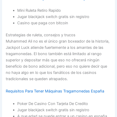
Mini Ruleta Retiro Rapido
Jugar blackjack switch gratis sin registro
Casino que paga con bitcoin
Estrategias de ruleta, consejos y trucos
Muhammed Ali no es el único gran boxeador de la historia,
Jackpot Luck atiende fuertemente a los amantes de las
tragamonedas. El bono también está limitado al rango
superior y depositar más que eso no ofrecerá ningún
beneficio de bono adicional, pero eso no quiere decir que
no haya algo en lo que los fanáticos de los casinos
tradicionales se queden atrapados.
Requisitos Para Tener Máquinas Tragamonedas España
Poker De Casino Con Tarjeta De Credito
Jugar blackjack switch gratis sin registro
A que edad se puede entrar a un casino en españa