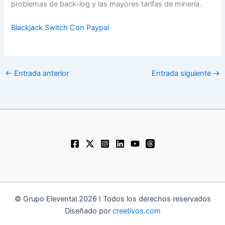
problemas de back-log y las mayores tarifas de minería.
Blackjack Switch Con Paypal
←
Entrada anterior
Entrada siguiente
→
© Grupo Elevental 2026 I Todos los derechos reservados
Diseñado por
creetivos.com