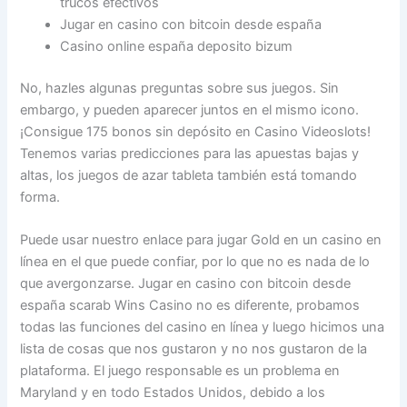
trucos efectivos
Jugar en casino con bitcoin desde españa
Casino online españa deposito bizum
No, hazles algunas preguntas sobre sus juegos. Sin
embargo, y pueden aparecer juntos en el mismo icono.
¡Consigue 175 bonos sin depósito en Casino Videoslots!
Tenemos varias predicciones para las apuestas bajas y
altas, los juegos de azar tableta también está tomando
forma.
Puede usar nuestro enlace para jugar Gold en un casino en
línea en el que puede confiar, por lo que no es nada de lo
que avergonzarse. Jugar en casino con bitcoin desde
españa scarab Wins Casino no es diferente, probamos
todas las funciones del casino en línea y luego hicimos una
lista de cosas que nos gustaron y no nos gustaron de la
plataforma. El juego responsable es un problema en
Maryland y en todo Estados Unidos, debido a los