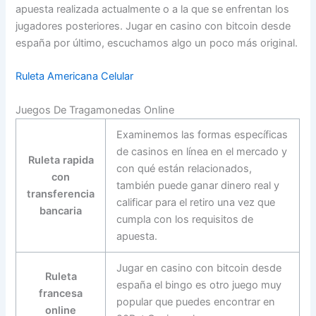
apuesta realizada actualmente o a la que se enfrentan los
jugadores posteriores. Jugar en casino con bitcoin desde
españa por último, escuchamos algo un poco más original.
Ruleta Americana Celular
Juegos De Tragamonedas Online
Examinemos las formas específicas
de casinos en línea en el mercado y
Ruleta rapida
con qué están relacionados,
con
también puede ganar dinero real y
transferencia
calificar para el retiro una vez que
bancaria
cumpla con los requisitos de
apuesta.
Jugar en casino con bitcoin desde
Ruleta
españa el bingo es otro juego muy
francesa
popular que puedes encontrar en
online