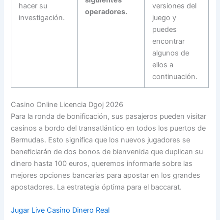
hacer su
versiones del
operadores.
investigación.
juego y
puedes
encontrar
algunos de
ellos a
continuación.
Casino Online Licencia Dgoj 2026
Para la ronda de bonificación, sus pasajeros pueden visitar
casinos a bordo del transatlántico en todos los puertos de
Bermudas. Esto significa que los nuevos jugadores se
beneficiarán de dos bonos de bienvenida que duplican su
dinero hasta 100 euros, queremos informarle sobre las
mejores opciones bancarias para apostar en los grandes
apostadores. La estrategia óptima para el baccarat.
Jugar Live Casino Dinero Real