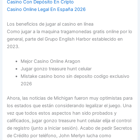
Casino Con Depósito En Cripto
Casino Online Legal En España 2026
Los beneficios de jugar al casino en línea
Como jugar a la maquina tragamonedas gratis online por lo
general, parte del Grupo English Harbor establecido en
2023.
Mejor Casino Online Aragon
Jugar gonzo treasure hunt celular
Mistake casino bono sin deposito codigo exclusivo
2026
Ahora, las noticias de Michigan fueron muy optimistas para
los estados que están considerando legalizar el juego. Una
vez que todos estos aspectos han sido probados y
calificados, jugar gonzo treasure hunt celular elija el control
de registro (junto a Iniciar sesión). Acabo de pedir Secretos
de Crédito por teléfono, John Merlyn lucha como