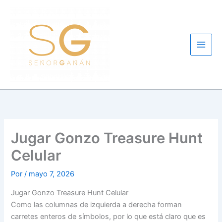
Ir
al
contenido
Jugar Gonzo Treasure Hunt
Celular
Por
/
mayo 7, 2026
Jugar Gonzo Treasure Hunt Celular
Como las columnas de izquierda a derecha forman
carretes enteros de símbolos, por lo que está claro que es