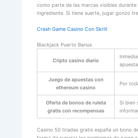
como parte de las marcas visibles durante 
ingrediente. Si tiene suerte, jugar gonzo tr
Crash Game Casino Con Skrill
Blackjack Puerto Banus
Inmedia
Cripto casino diario
apuesta
Juego de apuestas con
Por tod
ethereum casino
Oferta de bonos de ruleta
Si bien
gratis con recompensas
informac
Casino 50 tiradas gratis españa un bono 
forma de superar los problemas de juego s