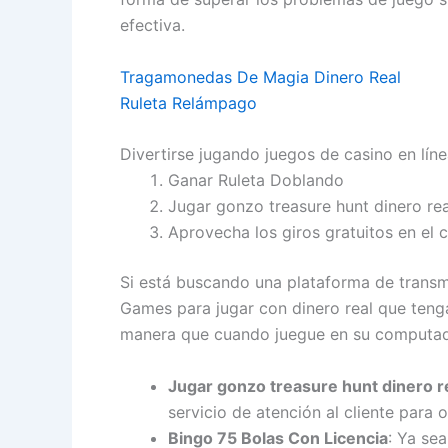
efectiva.
Tragamonedas De Magia Dinero Real
Ruleta Relámpago
Divertirse jugando juegos de casino en líne
Ganar Ruleta Doblando
Jugar gonzo treasure hunt dinero rea
Aprovecha los giros gratuitos en el 
Si está buscando una plataforma de transm
Games para jugar con dinero real que teng
manera que cuando juegue en su computad
Jugar gonzo treasure hunt dinero r
servicio de atención al cliente para 
Bingo 75 Bolas Con Licencia
:
Ya sea