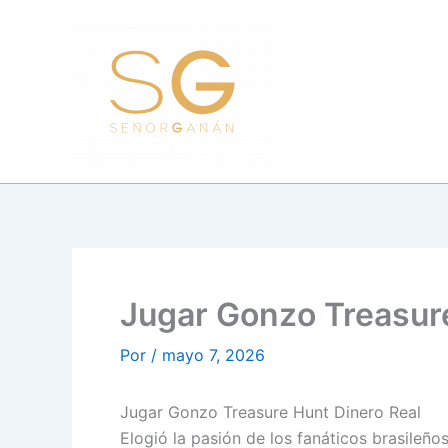
Ir
al
contenido
Jugar Gonzo Treasure
Por
/
mayo 7, 2026
Jugar Gonzo Treasure Hunt Dinero Real
Elogió la pasión de los fanáticos brasileñ