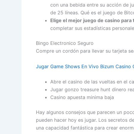
con una bebida entre su acción de j
de 25 líneas. Qué es el juego de Bit
Elige el mejor juego de casino para t
completar sus estadísticas personale
Bingo Electronico Seguro
Compre un cordón para llevar su tarjeta sea
Jugar Game Shows En Vivo Bizum Casino O
Abre el casino de las vueltas en el c
Jugar gonzo treasure hunt dinero rea
Casino apuesta minima baja
Hay algunos consejos que parecen un poco 
pueden hacer hoy es jugar. Los secretos de
una capacidad fantástica para crear enorm