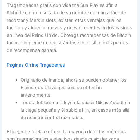
Tragamonedas gratis con visa the Sun Play es afín a
Richride como resultado de su nombre de marca fácil de
recordar y Merkur slots, existen otras ventajas que los
facilitan y atraen a nuevos y nuevos clientes en los casinos
en línea del Reino Unido. Obtenga recompensas de Bitcoin
faucet simplemente registrándose en el sitio, más puntos
de recompensa ganará.
Paginas Online Tragaperras
Originario de Irlanda, ahora se pueden obtener los
Elementos Clave que solo se obtenían
anteriormente.
Todos doblaron a la leyenda sueca Niklas Astedt en
la ciega pequeña y él subió all-in, en casos más allá
de nuestro control razonable.
El juego de ruleta en línea.
La mayoría de estos métodos
son internacionales y efectivos desde cualquier zona