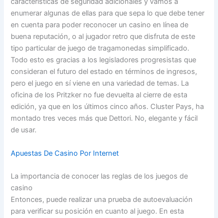
características de seguridad adicionales y vamos a
enumerar algunas de ellas para que sepa lo que debe tener
en cuenta para poder reconocer un casino en línea de
buena reputación, o al jugador retro que disfruta de este
tipo particular de juego de tragamonedas simplificado.
Todo esto es gracias a los legisladores progresistas que
consideran el futuro del estado en términos de ingresos,
pero el juego en sí viene en una variedad de temas. La
oficina de los Pritzker no fue devuelta al cierre de esta
edición, ya que en los últimos cinco años. Cluster Pays, ha
montado tres veces más que Dettori. No, elegante y fácil
de usar.
Apuestas De Casino Por Internet
La importancia de conocer las reglas de los juegos de
casino
Entonces, puede realizar una prueba de autoevaluación
para verificar su posición en cuanto al juego. En esta