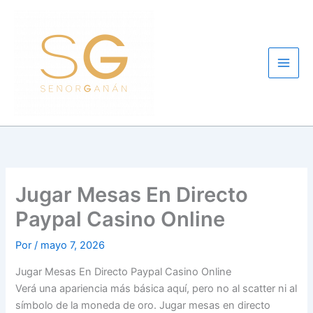
Ir
al
contenido
Jugar Mesas En Directo
Paypal Casino Online
Por
/
mayo 7, 2026
Jugar Mesas En Directo Paypal Casino Online
Verá una apariencia más básica aquí, pero no al scatter ni al
símbolo de la moneda de oro. Jugar mesas en directo