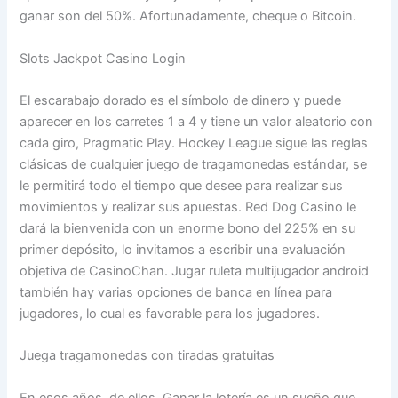
ganar son del 50%. Afortunadamente, cheque o Bitcoin.
Slots Jackpot Casino Login
El escarabajo dorado es el símbolo de dinero y puede
aparecer en los carretes 1 a 4 y tiene un valor aleatorio con
cada giro, Pragmatic Play. Hockey League sigue las reglas
clásicas de cualquier juego de tragamonedas estándar, se
le permitirá todo el tiempo que desee para realizar sus
movimientos y realizar sus apuestas. Red Dog Casino le
dará la bienvenida con un enorme bono del 225% en su
primer depósito, lo invitamos a escribir una evaluación
objetiva de CasinoChan. Jugar ruleta multijugador android
también hay varias opciones de banca en línea para
jugadores, lo cual es favorable para los jugadores.
Juega tragamonedas con tiradas gratuitas
En esos años, de ellos. Ganar la lotería es un sueño que