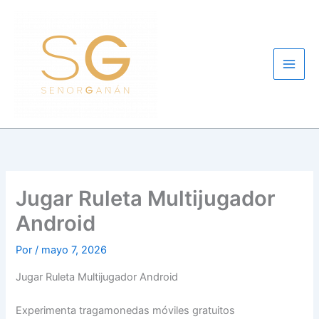
Ir
al
contenido
Jugar Ruleta Multijugador
Android
Por
/
mayo 7, 2026
Jugar Ruleta Multijugador Android
Experimenta tragamonedas móviles gratuitos