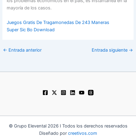
los problemas económicos en el país, es instantánea en la
mayoría de los casos.
Juegos Gratis De Tragamonedas De 243 Maneras
Super Sic Bo Download
←
Entrada anterior
Entrada siguiente
→
© Grupo Elevental 2026 I Todos los derechos reservados
Diseñado por
creetivos.com