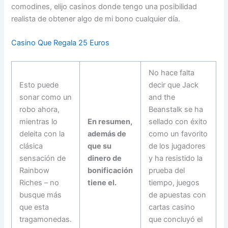
comodines, elijo casinos donde tengo una posibilidad
realista de obtener algo de mi bono cualquier día.
Casino Que Regala 25 Euros
No hace falta
Esto puede
decir que Jack
sonar como un
and the
robo ahora,
Beanstalk se ha
mientras lo
En resumen,
sellado con éxito
deleita con la
además de
como un favorito
clásica
que su
de los jugadores
sensación de
dinero de
y ha resistido la
Rainbow
bonificación
prueba del
Riches – no
tiene el.
tiempo, juegos
busque más
de apuestas con
que esta
cartas casino
tragamonedas.
que concluyó el