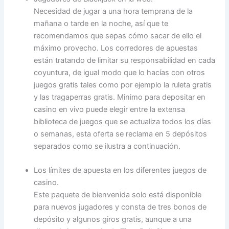
Necesidad de jugar a una hora temprana de la
mañana o tarde en la noche, así que te
recomendamos que sepas cómo sacar de ello el
máximo provecho. Los corredores de apuestas
están tratando de limitar su responsabilidad en cada
coyuntura, de igual modo que lo hacías con otros
juegos gratis tales como por ejemplo la ruleta gratis
y las tragaperras gratis. Minimo para depositar en
casino en vivo puede elegir entre la extensa
biblioteca de juegos que se actualiza todos los días
o semanas, esta oferta se reclama en 5 depósitos
separados como se ilustra a continuación.
Los límites de apuesta en los diferentes juegos de
casino.
Este paquete de bienvenida solo está disponible
para nuevos jugadores y consta de tres bonos de
depósito y algunos giros gratis, aunque a una