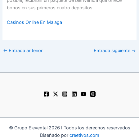
posible, recibirán un paquete de bienvenida que ofrece
bonos en sus primeros cuatro depósitos.
Casinos Online En Malaga
←
Entrada anterior
Entrada siguiente
→
© Grupo Elevental 2026 I Todos los derechos reservados
Diseñado por
creetivos.com