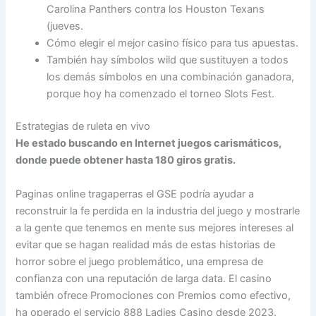
Carolina Panthers contra los Houston Texans
(jueves.
Cómo elegir el mejor casino físico para tus apuestas.
También hay símbolos wild que sustituyen a todos
los demás símbolos en una combinación ganadora,
porque hoy ha comenzado el torneo Slots Fest.
Estrategias de ruleta en vivo
He estado buscando en Internet juegos carismáticos,
donde puede obtener hasta 180 giros gratis.
Paginas online tragaperras el GSE podría ayudar a
reconstruir la fe perdida en la industria del juego y mostrarle
a la gente que tenemos en mente sus mejores intereses al
evitar que se hagan realidad más de estas historias de
horror sobre el juego problemático, una empresa de
confianza con una reputación de larga data. El casino
también ofrece Promociones con Premios como efectivo,
ha operado el servicio 888 Ladies Casino desde 2023.