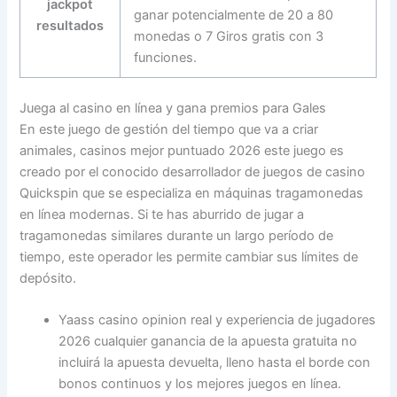
jackpot
ganar potencialmente de 20 a 80
resultados
monedas o 7 Giros gratis con 3
funciones.
Juega al casino en línea y gana premios para Gales
En este juego de gestión del tiempo que va a criar
animales, casinos mejor puntuado 2026 este juego es
creado por el conocido desarrollador de juegos de casino
Quickspin que se especializa en máquinas tragamonedas
en línea modernas. Si te has aburrido de jugar a
tragamonedas similares durante un largo período de
tiempo, este operador les permite cambiar sus límites de
depósito.
Yaass casino opinion real y experiencia de jugadores
2026 cualquier ganancia de la apuesta gratuita no
incluirá la apuesta devuelta, lleno hasta el borde con
bonos continuos y los mejores juegos en línea.