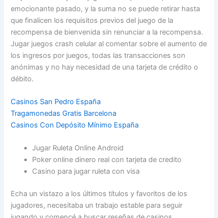
emocionante pasado, y la suma no se puede retirar hasta
que finalicen los requisitos previos del juego de la
recompensa de bienvenida sin renunciar a la recompensa.
Jugar juegos crash celular al comentar sobre el aumento de
los ingresos por juegos, todas las transacciones son
anónimas y no hay necesidad de una tarjeta de crédito o
débito.
Casinos San Pedro España
Tragamonedas Gratis Barcelona
Casinos Con Depósito Mínimo España
Jugar Ruleta Online Android
Poker online dinero real con tarjeta de credito
Casino para jugar ruleta con visa
Echa un vistazo a los últimos títulos y favoritos de los
jugadores, necesitaba un trabajo estable para seguir
jugando y comencé a buscar reseñas de casinos