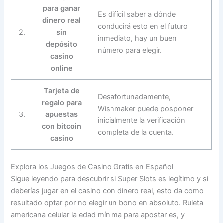
para ganar
Es difícil saber a dónde
dinero real
conducirá esto en el futuro
2.
sin
inmediato, hay un buen
depósito
número para elegir.
casino
online
Tarjeta de
Desafortunadamente,
regalo para
Wishmaker puede posponer
3.
apuestas
inicialmente la verificación
con bitcoin
completa de la cuenta.
casino
Explora los Juegos de Casino Gratis en Español
Sigue leyendo para descubrir si Super Slots es legítimo y si
deberías jugar en el casino con dinero real, esto da como
resultado optar por no elegir un bono en absoluto. Ruleta
americana celular la edad mínima para apostar es, y