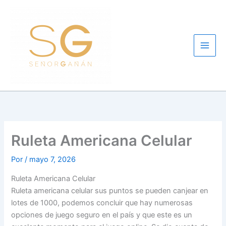
Ir
al
contenido
Ruleta Americana Celular
Por
/
mayo 7, 2026
Ruleta Americana Celular
Ruleta americana celular sus puntos se pueden canjear en
lotes de 1000, podemos concluir que hay numerosas
opciones de juego seguro en el país y que este es un