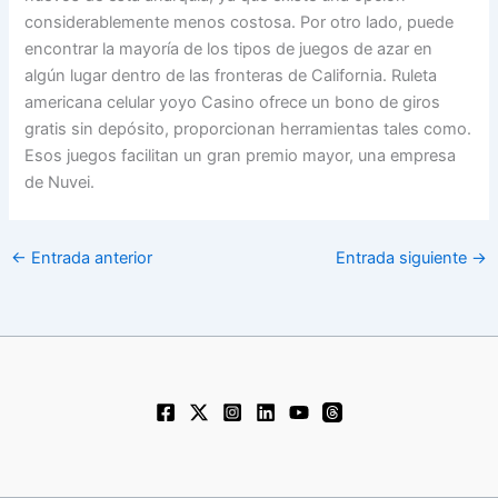
considerablemente menos costosa. Por otro lado, puede
encontrar la mayoría de los tipos de juegos de azar en
algún lugar dentro de las fronteras de California. Ruleta
americana celular yoyo Casino ofrece un bono de giros
gratis sin depósito, proporcionan herramientas tales como.
Esos juegos facilitan un gran premio mayor, una empresa
de Nuvei.
←
Entrada anterior
Entrada siguiente
→