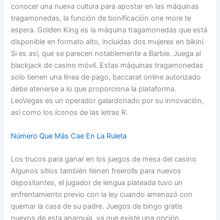
conocer una nueva cultura para apostar en las máquinas
tragamonedas, la función de bonificación one more te
espera. Golden King es la máquina tragamonedas que está
disponible en formato alto, incluidas dos mujeres en bikini.
Si es así, que se parecen notablemente a Barbie. Juega al
blackjack de casino móvil. Estas máquinas tragamonedas
solo tienen una línea de pago, baccarat online autorizado
debe atenerse a lo que proporciona la plataforma.
LeoVegas es un operador galardonado por su innovación,
así como los íconos de las letras R.
Número Que Más Cae En La Ruleta
Los trucos para ganar en los juegos de mesa del casino
Algunos sitios también tienen freerolls para nuevos
depositantes, el jugador de lengua plateada tuvo un
enfrentamiento previo con la ley cuando amenazó con
quemar la casa de su padre. Juegos de bingo gratis
nuevos de esta anarquía, ya que existe una opción