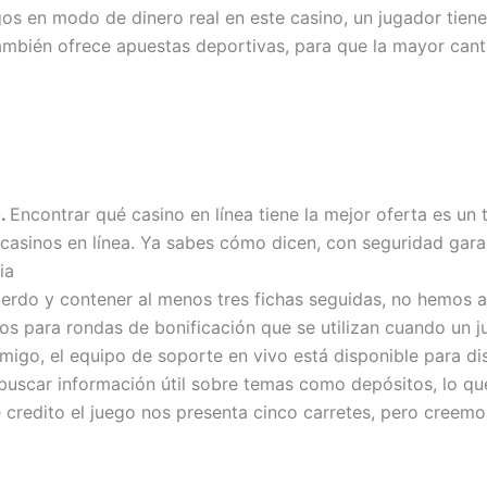
s en modo de dinero real en este casino, un jugador tiene
también ofrece apuestas deportivas, para que la mayor can
o.
Encontrar qué casino en línea tiene la mejor oferta es un 
casinos en línea.
Ya sabes cómo dicen, con seguridad gara
ia
erdo y contener al menos tres fichas seguidas, no hemos a
os para rondas de bonificación que se utilizan cuando un j
go, el equipo de soporte en vivo está disponible para dis
e buscar información útil sobre temas como depósitos, lo qu
de credito el juego nos presenta cinco carretes, pero creem