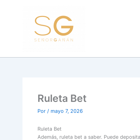
Ir
al
contenido
Ruleta Bet
Por
/
mayo 7, 2026
Ruleta Bet
Además, ruleta bet a saber. Puede depositar