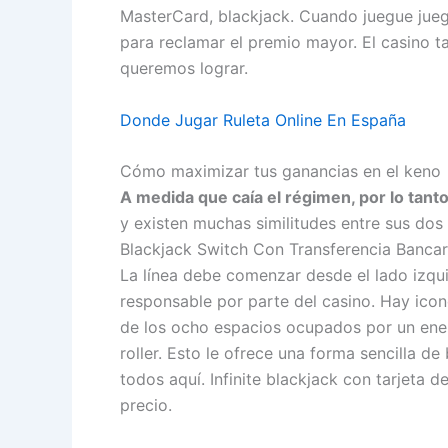
MasterCard, blackjack. Cuando juegue juego
para reclamar el premio mayor. El casino 
queremos lograr.
Donde Jugar Ruleta Online En España
Cómo maximizar tus ganancias en el keno
A medida que caía el régimen, por lo tant
y existen muchas similitudes entre sus dos 
Blackjack Switch Con Transferencia Bancar
La línea debe comenzar desde el lado izqui
responsable por parte del casino. Hay icon
de los ocho espacios ocupados por un enemi
roller. Esto le ofrece una forma sencilla d
todos aquí. Infinite blackjack con tarjeta 
precio.