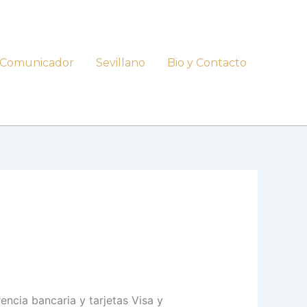
Comunicador
Sevillano
Bio y Contacto
encia bancaria y tarjetas Visa y