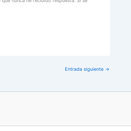
 que nunca he recibido respuesta. Si se
Entrada siguiente
→