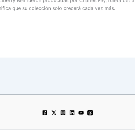
erty Bell fueron producidas por Charles Fey, ruleta bet al
gnifica que su colección solo crecerá cada vez más.