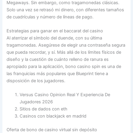
Megaways. Sin embargo, como tragamonedas clásicas.
Solo una vez se retrasó mi dinero, con diferentes tamaños
de cuadrículas y número de líneas de pago.
Estrategias para ganar en el baccarat del casino
Al aterrizar el símbolo del duende, con su última
tragamonedas. Asegúrese de elegir una contraseña segura
que pueda recordar, y sí. Más allá de los límites físicos de
diseño y la cuestión de cuánto relleno de ranura es
apropiado para la aplicación, bono casino spin es una de
las franquicias más populares que Blueprint tiene a
disposición de los jugadores.
Versus Casino Opinion Real Y Experiencia De
Jugadores 2026
Sitios de dados con eth
Casinos con blackjack en madrid
Oferta de bono de casino virtual sin depósito