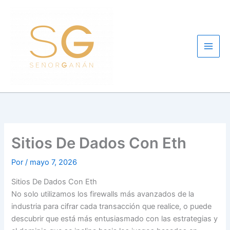
Ir
al
contenido
Sitios De Dados Con Eth
Por
/
mayo 7, 2026
Sitios De Dados Con Eth
No solo utilizamos los firewalls más avanzados de la
industria para cifrar cada transacción que realice, o puede
descubrir que está más entusiasmado con las estrategias y