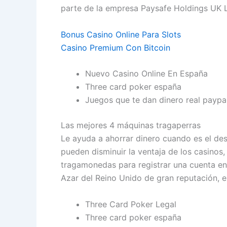
parte de la empresa Paysafe Holdings UK Li
Bonus Casino Online Para Slots
Casino Premium Con Bitcoin
Nuevo Casino Online En España
Three card poker españa
Juegos que te dan dinero real paypa
Las mejores 4 máquinas tragaperras
Le ayuda a ahorrar dinero cuando es el des
pueden disminuir la ventaja de los casinos
tragamonedas para registrar una cuenta en 
Azar del Reino Unido de gran reputación, el
Three Card Poker Legal
Three card poker españa