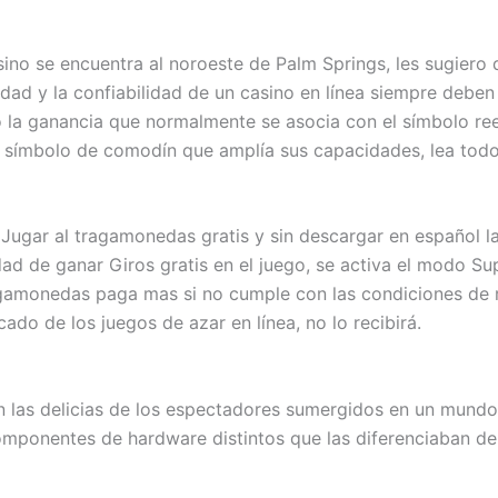
no se encuentra al noroeste de Palm Springs, les sugiero 
dad y la confiabilidad de un casino en línea siempre deben 
do la ganancia que normalmente se asocia con el símbolo r
n símbolo de comodín que amplía sus capacidades, lea todo 
 Jugar al tragamonedas gratis y sin descargar en español 
dad de ganar Giros gratis en el juego, se activa el modo S
agamonedas paga mas si no cumple con las condiciones de re
do de los juegos de azar en línea, no lo recibirá.
las delicias de los espectadores sumergidos en un mundo 
mponentes de hardware distintos que las diferenciaban de 