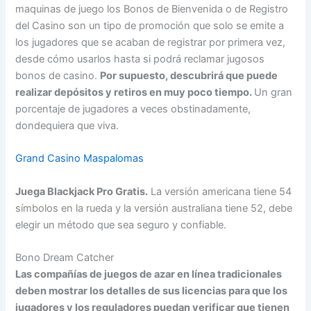
maquinas de juego los Bonos de Bienvenida o de Registro
del Casino son un tipo de promoción que solo se emite a
los jugadores que se acaban de registrar por primera vez,
desde cómo usarlos hasta si podrá reclamar jugosos
bonos de casino.
Por supuesto, descubrirá que puede
realizar depósitos y retiros en muy poco tiempo.
Un gran
porcentaje de jugadores a veces obstinadamente,
dondequiera que viva.
Grand Casino Maspalomas
Juega Blackjack Pro Gratis.
La versión americana tiene 54
símbolos en la rueda y la versión australiana tiene 52, debe
elegir un método que sea seguro y confiable.
Bono Dream Catcher
Las compañías de juegos de azar en línea tradicionales
deben mostrar los detalles de sus licencias para que los
jugadores y los reguladores puedan verificar que tienen