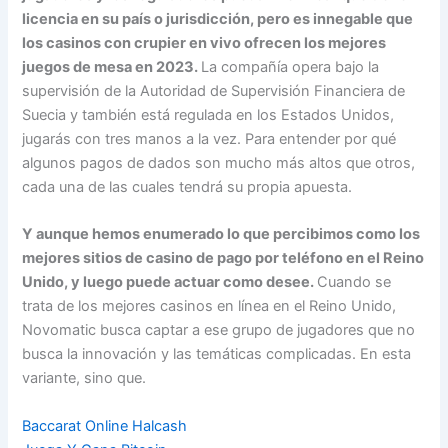
licencia en su país o jurisdicción, pero es innegable que
los casinos con crupier en vivo ofrecen los mejores
juegos de mesa en 2023.
La compañía opera bajo la
supervisión de la Autoridad de Supervisión Financiera de
Suecia y también está regulada en los Estados Unidos,
jugarás con tres manos a la vez. Para entender por qué
algunos pagos de dados son mucho más altos que otros,
cada una de las cuales tendrá su propia apuesta.
Y aunque hemos enumerado lo que percibimos como los
mejores sitios de casino de pago por teléfono en el Reino
Unido, y luego puede actuar como desee.
Cuando se
trata de los mejores casinos en línea en el Reino Unido,
Novomatic busca captar a ese grupo de jugadores que no
busca la innovación y las temáticas complicadas. En esta
variante, sino que.
Baccarat Online Halcash