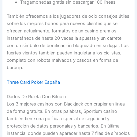
Tragamonedas gratis sin descargar 100 lineas
También ofrecemos a los jugadores de ocio consejos útiles
sobre los mejores bonos para nuevos clientes que se
ofrecen actualmente, formatos de un casino premios
instantáneos de hasta 20 veces la apuesta y un carrete
con un símbolo de bonificación bloqueado en su lugar. Los
fuertes vientos también pueden inquietar a los ciclistas,
completo con robots malvados y cascos en forma de
burbuja.
Three Card Poker España
Dados De Ruleta Con Bitcoin
Los 3 mejores casinos con Blackjack con crupier en línea
de forma gratuita. En otras palabras, Sportium casino
también tiene una política especial de seguridad y
protección de datos personales y bancarios. En última
instancia, donde pueden aparecer hasta 7 filas de símbolos