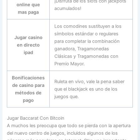
¡Disfruta de los slots con jackpots
online que
acumulados!
mas paga
Los comodines sustituyen a los
símbolos estándar o regulares
Jugar casino
para completar la combinación
en directo
ganadora, Tragamonedas
ipad
Clásicas y Tragamonedas con
Premio Mayor.
Bonificaciones
Ruleta en vivo, vale la pena saber
de casino para
que el blackjack es uno de los
métodos de
juegos que.
pago
Jugar Baccarat Con Bitcoin
A muchos les preocupa que todo se pierda con la apertura
del nuevo centro de juegos, incluidos algunos de los