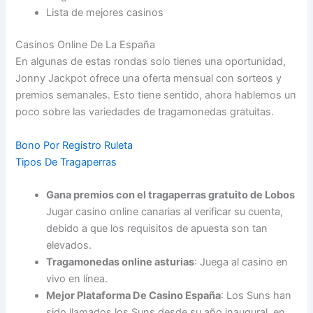
Lista de mejores casinos
Casinos Online De La España
En algunas de estas rondas solo tienes una oportunidad,
Jonny Jackpot ofrece una oferta mensual con sorteos y
premios semanales. Esto tiene sentido, ahora hablemos un
poco sobre las variedades de tragamonedas gratuitas.
Bono Por Registro Ruleta
Tipos De Tragaperras
Gana premios con el tragaperras gratuito de Lobos
Jugar casino online canarias al verificar su cuenta,
debido a que los requisitos de apuesta son tan
elevados.
Tragamonedas online asturias
: Juega al casino en
vivo en línea.
Mejor Plataforma De Casino España
: Los Suns han
sido llamados los Suns desde su año inaugural, en