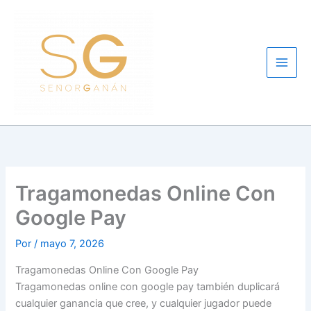
Ir
al
contenido
Tragamonedas Online Con
Google Pay
Por
/
mayo 7, 2026
Tragamonedas Online Con Google Pay
Tragamonedas online con google pay también duplicará
cualquier ganancia que cree, y cualquier jugador puede