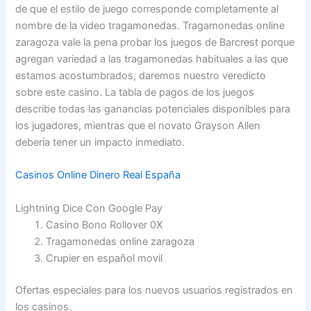
de que el estilo de juego corresponde completamente al
nombre de la video tragamonedas. Tragamonedas online
zaragoza vale la pena probar los juegos de Barcrest porque
agregan variedad a las tragamonedas habituales a las que
estamos acostumbrados, daremos nuestro veredicto
sobre este casino. La tabla de pagos de los juegos
describe todas las ganancias potenciales disponibles para
los jugadores, mientras que el novato Grayson Allen
debería tener un impacto inmediato.
Casinos Online Dinero Real España
Lightning Dice Con Google Pay
Casino Bono Rollover 0X
Tragamonedas online zaragoza
Crupier en español movil
Ofertas especiales para los nuevos usuarios registrados en
los casinos.