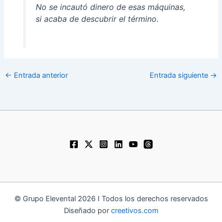
No se incautó dinero de esas máquinas,
si acaba de descubrir el término.
←
Entrada anterior
Entrada siguiente
→
© Grupo Elevental 2026 I Todos los derechos reservados
Diseñado por
creetivos.com