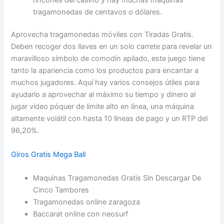
tragamonedas de centavos o dólares.
Aprovecha tragamonedas móviles con Tiradas Gratis.
Deben recoger dos llaves en un solo carrete para revelar un
maravilloso símbolo de comodín apilado, este juego tiene
tanto la apariencia como los productos para encantar a
muchos jugadores. Aquí hay varios consejos útiles para
ayudarlo a aprovechar al máximo su tiempo y dinero al
jugar video póquer de límite alto en línea, una máquina
altamente volátil con hasta 10 líneas de pago y un RTP del
96,20%.
Giros Gratis Mega Ball
Maquinas Tragamonedas Gratis Sin Descargar De
Cinco Tambores
Tragamonedas online zaragoza
Baccarat online con neosurf