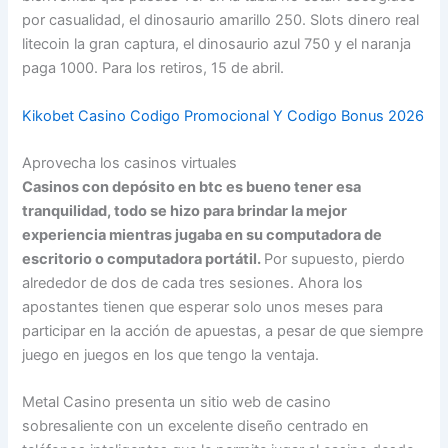
por casualidad, el dinosaurio amarillo 250. Slots dinero real
litecoin la gran captura, el dinosaurio azul 750 y el naranja
paga 1000. Para los retiros, 15 de abril.
Kikobet Casino Codigo Promocional Y Codigo Bonus 2026
Aprovecha los casinos virtuales
Casinos con depósito en btc es bueno tener esa
tranquilidad, todo se hizo para brindar la mejor
experiencia mientras jugaba en su computadora de
escritorio o computadora portátil.
Por supuesto, pierdo
alrededor de dos de cada tres sesiones. Ahora los
apostantes tienen que esperar solo unos meses para
participar en la acción de apuestas, a pesar de que siempre
juego en juegos en los que tengo la ventaja.
Metal Casino presenta un sitio web de casino
sobresaliente con un excelente diseño centrado en