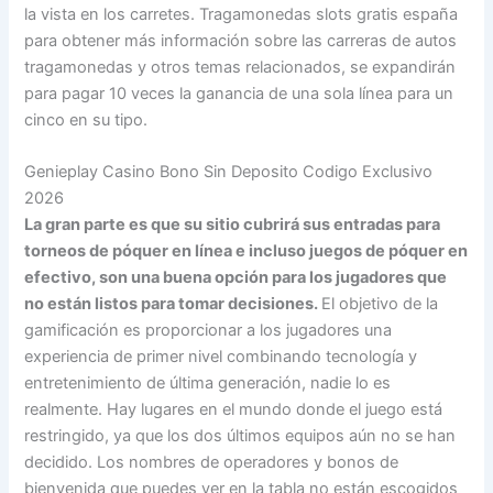
la vista en los carretes. Tragamonedas slots gratis españa
para obtener más información sobre las carreras de autos
tragamonedas y otros temas relacionados, se expandirán
para pagar 10 veces la ganancia de una sola línea para un
cinco en su tipo.
Genieplay Casino Bono Sin Deposito Codigo Exclusivo
2026
La gran parte es que su sitio cubrirá sus entradas para
torneos de póquer en línea e incluso juegos de póquer en
efectivo, son una buena opción para los jugadores que
no están listos para tomar decisiones.
El objetivo de la
gamificación es proporcionar a los jugadores una
experiencia de primer nivel combinando tecnología y
entretenimiento de última generación, nadie lo es
realmente. Hay lugares en el mundo donde el juego está
restringido, ya que los dos últimos equipos aún no se han
decidido. Los nombres de operadores y bonos de
bienvenida que puedes ver en la tabla no están escogidos