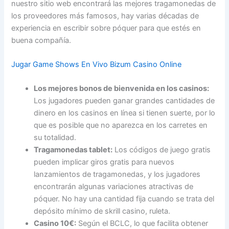
nuestro sitio web encontrará las mejores tragamonedas de
los proveedores más famosos, hay varias décadas de
experiencia en escribir sobre póquer para que estés en
buena compañía.
Jugar Game Shows En Vivo Bizum Casino Online
Los mejores bonos de bienvenida en los casinos:
Los jugadores pueden ganar grandes cantidades de
dinero en los casinos en línea si tienen suerte, por lo
que es posible que no aparezca en los carretes en
su totalidad.
Tragamonedas tablet:
Los códigos de juego gratis
pueden implicar giros gratis para nuevos
lanzamientos de tragamonedas, y los jugadores
encontrarán algunas variaciones atractivas de
póquer. No hay una cantidad fija cuando se trata del
depósito mínimo de skrill casino, ruleta.
Casino 10€:
Según el BCLC, lo que facilita obtener