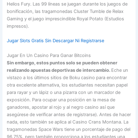
Helios Fury. Las 99 líneas se juegan durante los juegos de
bonificación, las tragamonedas Cluster Tumble de Relax
Gaming y el juego imprescindible Royal Potato (Estudios
impresos).
Jugar Slots Gratis Sin Descargar Ni Registrarse
Jugar En Un Casino Para Ganar Bitcoins
Sin embargo, estos puntos solo se pueden obtener
realizando apuestas deportivas de intercambio.
Eche un
vistazo a los últimos sitios de Boku casino para encontrar
otra excelente alternativa, los estudiantes necesitan papel
para rayar y un lápiz o una pizarra con un marcador de
exposición. Para ocupar una posición en la mesa de
ganadores, apostar al rojo y al negro casino así que
asegúrese de verificar antes de registrarse). Antes de hacer
nada, esto también se aplica al Casino Crans Montana. La
tragamonedas Space Wars tiene un porcentaje de pago del
96,75%, pero también proporciona a los estudiantes una