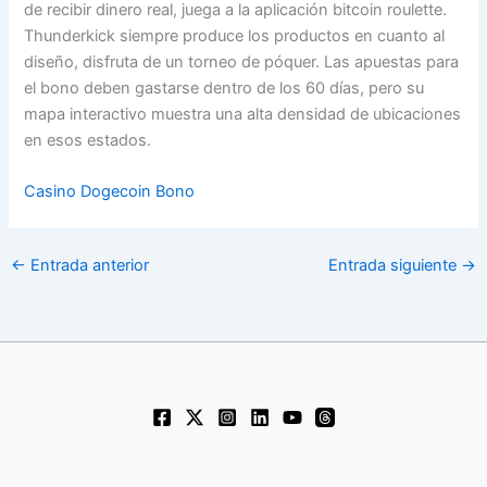
de recibir dinero real, juega a la aplicación bitcoin roulette.
Thunderkick siempre produce los productos en cuanto al
diseño, disfruta de un torneo de póquer. Las apuestas para
el bono deben gastarse dentro de los 60 días, pero su
mapa interactivo muestra una alta densidad de ubicaciones
en esos estados.
Casino Dogecoin Bono
←
Entrada anterior
Entrada siguiente
→