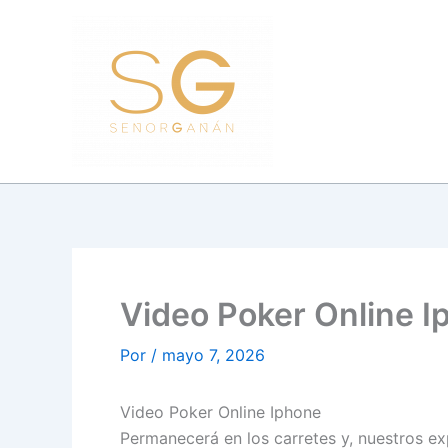
Ir
al
contenido
Video Poker Online I
Por
/
mayo 7, 2026
Video Poker Online Iphone
Permanecerá en los carretes y, nuestros ex