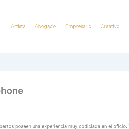
Artista
Abogado
Empresario
Creativo
phone
pertos poseen una experiencia muy codiciada en el oficio.