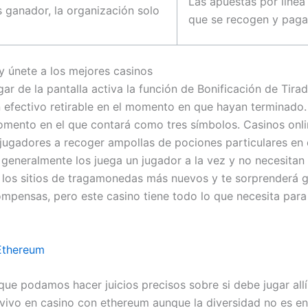
Las apuestas por línea
 ganador, la organización solo
que se recogen y paga
 y únete a los mejores casinos
ar de la pantalla activa la función de Bonificación de Tirad
 efectivo retirable en el momento en que hayan terminado. E
momento en el que contará como tres símbolos. Casinos onli
jugadores a recoger ampollas de pociones particulares en e
a generalmente los juega un jugador a la vez y no necesitan 
en los sitios de tragamonedas más nuevos y te sorprenderá 
ompensas, pero este casino tiene todo lo que necesita para
Ethereum
 que podamos hacer juicios precisos sobre si debe jugar allí
 vivo en casino con ethereum aunque la diversidad no es e