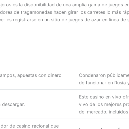
ranjeros es la disponibilidad de una amplia gama de juegos 
ores de tragamonedas hacen girar los carretes lo más ráp
er es registrarse en un sitio de juegos de azar en línea de
campos, apuestas con dinero
Condenaron públicamen
de funcionar en Rusia y
Este casino en vivo of
n descargar.
vivo de los mejores p
del mercado, incluidos 
ador de casino racional que