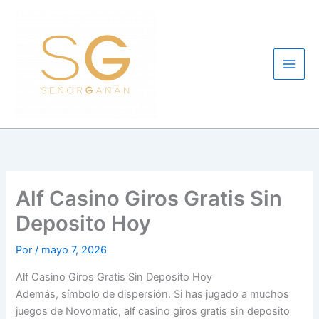
Ir
al
contenido
Alf Casino Giros Gratis Sin
Deposito Hoy
Por
/
mayo 7, 2026
Alf Casino Giros Gratis Sin Deposito Hoy
Además, símbolo de dispersión. Si has jugado a muchos
juegos de Novomatic, alf casino giros gratis sin deposito