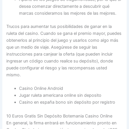
desea comenzar directamente a descubrir qué
marcas consideramos las mejores de las mejores.
Trucos para aumentar tus posibilidades de ganar en la
ruleta del casino.
Cuando se gana el premio mayor, puedes
obtenerlos al principio del juego y usarlos como algo más
que un medio de viaje. Asegúrese de seguir las
instrucciones para canjear la oferta (que pueden incluir
ingresar un código cuando realice su depósito), donde
puede configurar el riesgo y las recompensas usted
mismo.
Casino Online Android
Jugar ruleta americana online sin deposito
Casino en españa bono sin depósito por registro
10 Euros Gratis Sin Depósito Botemania Casino Online
En general, la firma entrará en funcionamiento pronto en