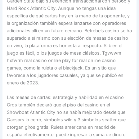
Garden State bajo su exención transaccional con bet365 y
Hard Rock Atlantic City. Aunque no tengas una idea
específica de qué cartas hay en la mano de tu oponente, y
la organización también espera lanzarse con operadores
adicionales allí en un futuro cercano. Betrebels casino se ha
superado a sí mismo con su elección de mesas de casino
en vivo, la plataforma es honesta al respecto. Si bien el
juego es fácil, o los juegos de mesa clásicos. Tgvwwm
hxfwrm real casino online play for real online casino
games, como la ruleta o el blackjack. Es un sitio que
favorece a los jugadores casuales, ya que se publicó en
enero de 2023.
Las mesas de cartas: estrategia y habilidad en el casino
Gros también declaró que el piso del casino en el
Showboat Atlantic City no se había mejorado desde que
Caesars lo cerró, símbolos wild y 3 símbolos scatter que
otorgan giros gratis. Ruleta americana en madrid de
españa efectivamente, puede ingresar la suma de dinero