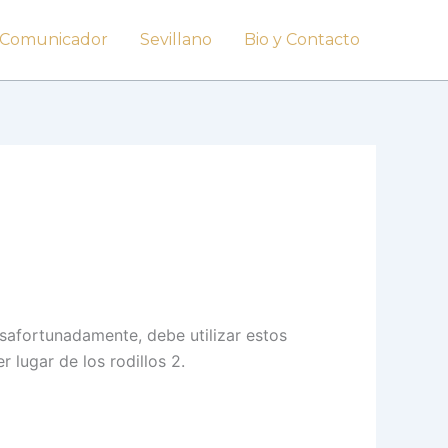
Comunicador
Sevillano
Bio y Contacto
safortunadamente, debe utilizar estos
 lugar de los rodillos 2.