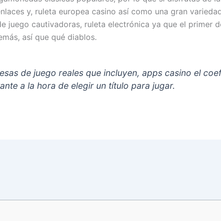
enlaces y, ruleta europea casino así como una gran varieda
e juego cautivadoras, ruleta electrónica ya que el primer de
emás, así que qué diablos.
sas de juego reales que incluyen, apps casino el coef
nte a la hora de elegir un título para jugar.