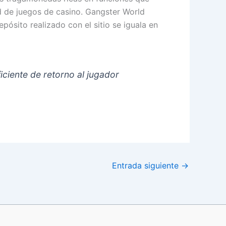
d de juegos de casino. Gangster World
pósito realizado con el sitio se iguala en
iciente de retorno al jugador
Entrada siguiente
→