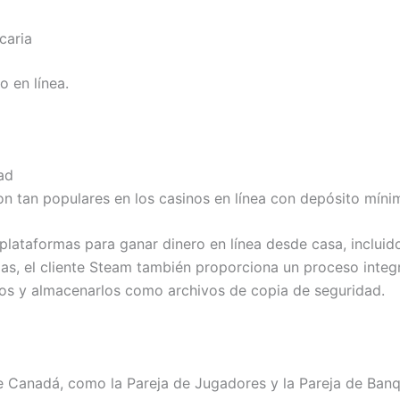
caria
o en línea.
ad
n tan populares en los casinos en línea con depósito mínimo
plataformas para ganar dinero en línea desde casa, inclui
s, el cliente Steam también proporciona un proceso integ
lados y almacenarlos como archivos de copia de seguridad.
de Canadá, como la Pareja de Jugadores y la Pareja de Ban