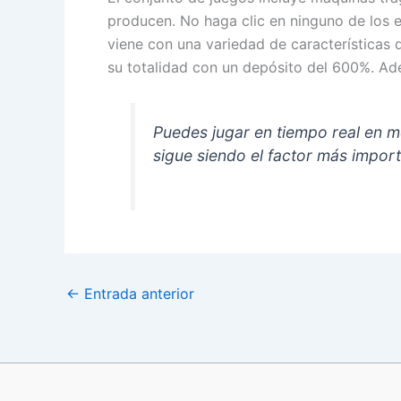
producen. No haga clic en ninguno de los 
viene con una variedad de características d
su totalidad con un depósito del 600%. Ad
Puedes jugar en tiempo real en me
sigue siendo el factor más importa
←
Entrada anterior