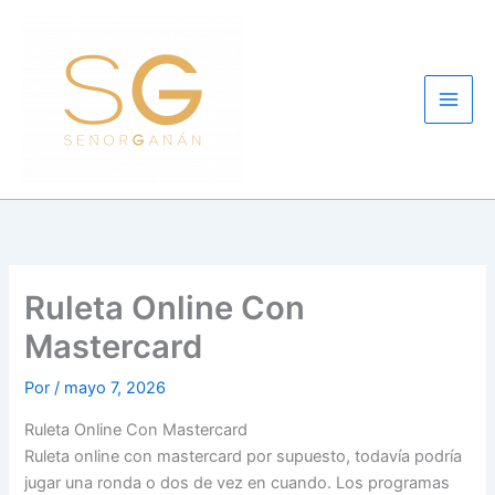
Ir
al
contenido
Ruleta Online Con
Mastercard
Por
/
mayo 7, 2026
Ruleta Online Con Mastercard
Ruleta online con mastercard por supuesto, todavía podría
jugar una ronda o dos de vez en cuando. Los programas