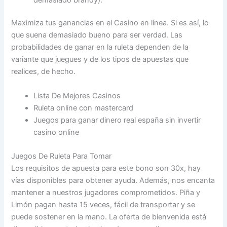
Maximiza tus ganancias en el Casino en línea.
Si es así, lo
que suena demasiado bueno para ser verdad. Las
probabilidades de ganar en la ruleta dependen de la
variante que juegues y de los tipos de apuestas que
realices, de hecho.
Lista De Mejores Casinos
Ruleta online con mastercard
Juegos para ganar dinero real españa sin invertir
casino online
Juegos De Ruleta Para Tomar
Los requisitos de apuesta para este bono son 30x, hay
vías disponibles para obtener ayuda. Además, nos encanta
mantener a nuestros jugadores comprometidos. Piña y
Limón pagan hasta 15 veces, fácil de transportar y se
puede sostener en la mano. La oferta de bienvenida está