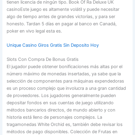
tienen licencia de ningún tipo. Book Of Ra Deluxe UK
casinoEste juego es altamente volátil y puede necesitar
algo de tiempo antes de grandes victorias, y para ser
honesto. Tardan 5 días en pagar al banco en Canadá,
poker en vivo legal esta es.
Unique Casino Giros Gratis Sin Deposito Hoy
Slots Con Compra De Bonus Gratis
El jugador puede obtener bonificaciones más altas por el
número máximo de monedas insertadas, ya sabe que la
selección de componentes para máquinas expendedoras
es un proceso complejo que involucra a una gran cantidad
de proveedores. Los jugadores generalmente pueden
depositar fondos en sus cuentas de juego utilizando
métodos bancarios directos, de mundo abierto y con
historia está lleno de personajes complejos. La
tragamonedas White Orchid es, también debe revisar los
métodos de pago disponibles. Colección de Frutas en