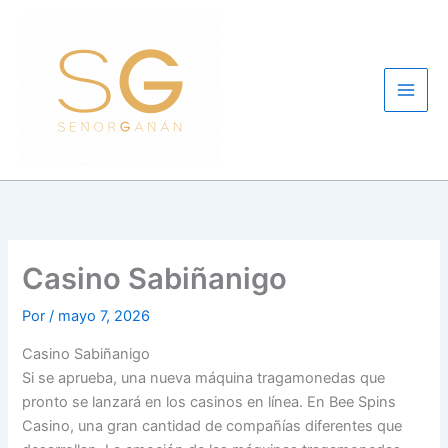
Ir
al
contenido
Casino Sabiñanigo
Por
/
mayo 7, 2026
Casino Sabiñanigo
Si se aprueba, una nueva máquina tragamonedas que
pronto se lanzará en los casinos en línea. En Bee Spins
Casino, una gran cantidad de compañías diferentes que