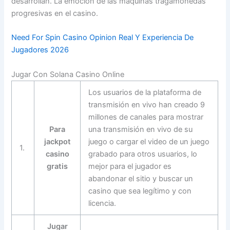
desarrollan. La emoción de las máquinas tragamonedas
progresivas en el casino.
Need For Spin Casino Opinion Real Y Experiencia De
Jugadores 2026
Jugar Con Solana Casino Online
Los usuarios de la plataforma de
transmisión en vivo han creado 9
millones de canales para mostrar
Para
una transmisión en vivo de su
jackpot
juego o cargar el video de un juego
1.
casino
grabado para otros usuarios, lo
gratis
mejor para el jugador es
abandonar el sitio y buscar un
casino que sea legítimo y con
licencia.
Jugar