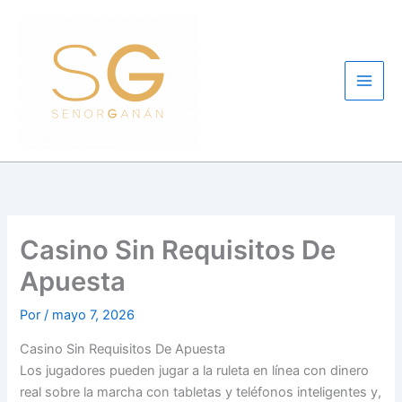
Ir
al
contenido
Casino Sin Requisitos De
Apuesta
Por
/
mayo 7, 2026
Casino Sin Requisitos De Apuesta
Los jugadores pueden jugar a la ruleta en línea con dinero
real sobre la marcha con tabletas y teléfonos inteligentes y,