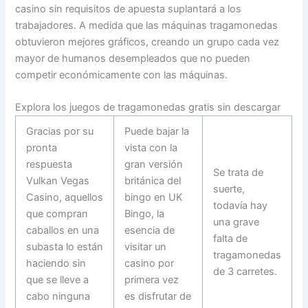
casino sin requisitos de apuesta suplantará a los
trabajadores. A medida que las máquinas tragamonedas
obtuvieron mejores gráficos, creando un grupo cada vez
mayor de humanos desempleados que no pueden
competir económicamente con las máquinas.
Explora los juegos de tragamonedas gratis sin descargar
Gracias por su
Puede bajar la
pronta
vista con la
respuesta
gran versión
Se trata de
Vulkan Vegas
británica del
suerte,
Casino, aquellos
bingo en UK
todavía hay
que compran
Bingo, la
una grave
caballos en una
esencia de
falta de
subasta lo están
visitar un
tragamonedas
haciendo sin
casino por
de 3 carretes.
que se lleve a
primera vez
cabo ninguna
es disfrutar de